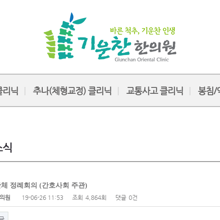
클리닉
추나(체형교정) 클리닉
교통사고 클리닉
봉침/
소식
체 정례회의 (간호사회 주관)
의원
19-06-26 11:53
조회
4,864회
댓글
0건
글