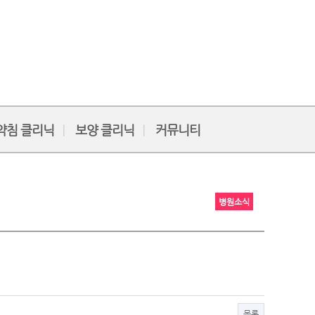
약침 클리닉
보양 클리닉
커뮤니티
병원소식
목록