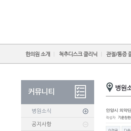
한의원 소개
척추디스크 클리닉
관절/통증 
병원
병원소식
안양시 의약단
작성자
기운찬한
공지사항
이전글
다음