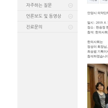
자주하는 질문
안양시 의약단
언론보도 및 동영상
일시
: 2019. 6.
진료문의
장소
:
한송정 
참석
:
한의사회
한의사회는
정성이 회장님
최승범 기획이
참석하였습니