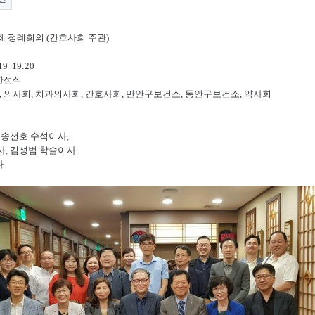
체 정례회의
(
간호사회 주관
)
 19 19:20
한정식
,
의사회
,
치과의사회
,
간호사회
,
만안구보건소
,
동안구보건소
,
약사회
,
송선호 수석이사
,
사
,
김성범 학술이사
다
.