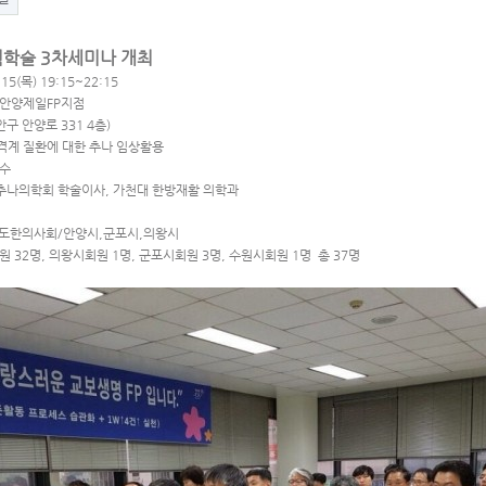
획학술 3차세미나 개최
 15(목) 19:15~22:15
 안양제일FP지점
안양로 331 4층)
격계 질환에 대한 추나 임상활용
교수
의학회 학술이사, 가천대 한방재활 의학과
기도한의사회/안양시,군포시,의왕시
 32명, 의왕시회원 1명, 군포시회원 3명, 수원시회원 1명 총 37명