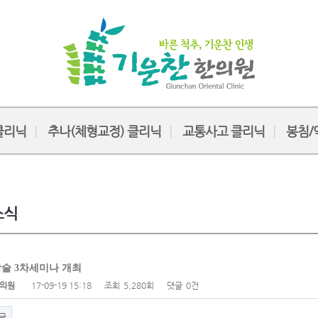
클리닉
추나(체형교정) 클리닉
교통사고 클리닉
봉침/
소식
학술 3차세미나 개최
의원
17-09-19 15:18
조회
5,280회
댓글
0건
글