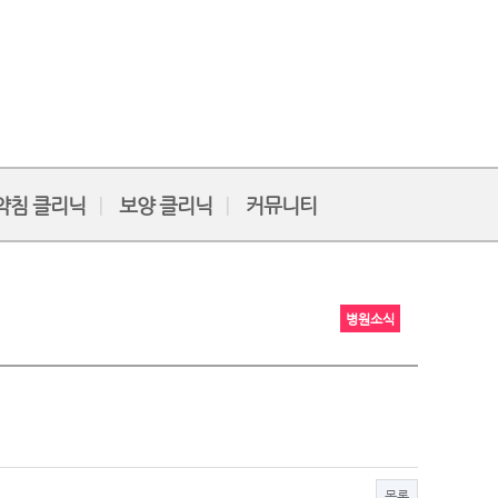
약침 클리닉
보양 클리닉
커뮤니티
병원소식
목록