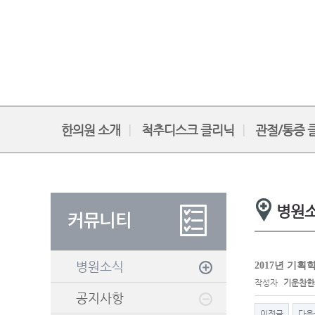
한의원 소개
척추디스크 클리닉
관절/통증 
병원
병원소식
2017년 기획
작성자
기운찬한
공지사항
이전글
다음