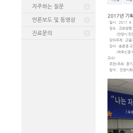
자주하는 질문
2017년 기
언론보도 및 동영상
일시 : 2017. 6.
장소 : 교보생명
진료문의
(안양시 만안구 
강의주제 : 근골
강사 : 송윤경 
(척추신경 추나
교수)
주관/주최: 경
참석 : 안양시회원