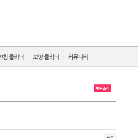
약침 클리닉
보양 클리닉
커뮤니티
병원소식
목록