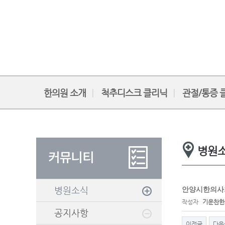
한의원 소개
척추디스크 클리닉
관절/통증 
병원
병원소식
안양시한의사회
작성자
기운찬한
공지사항
이전글
다음