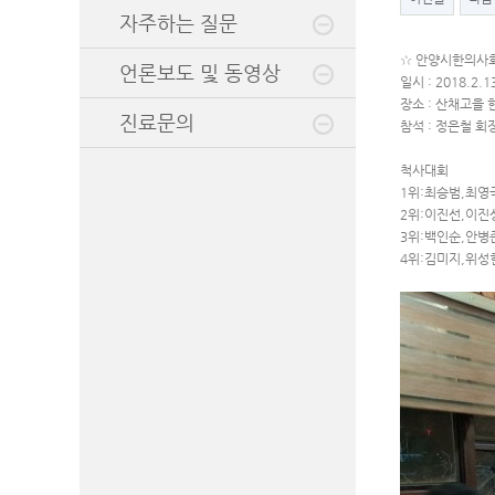
자주하는 질문
☆ 안양시한의사회
언론보도 및 동영상
일시 : 2018.2.1
장소 : 산채고을
진료문의
참석 : 정은철 회
척사대회
1위:최승범,최영
2위:이진선,이진
3위:백인순,안병
4위:김미지,위성