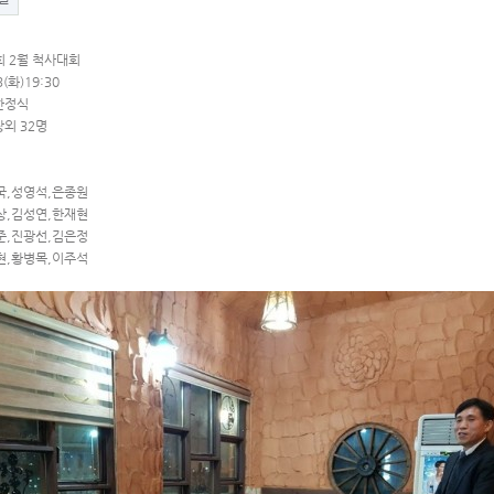
 2월 척사대회
3(화)19:30
 한정식
장외 32명
국,성영석,은종원
상,김성연,한재현
준,진광선,김은정
현,황병목,이주석