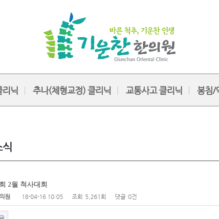
클리닉
추나(체형교정) 클리닉
교통사고 클리닉
봉침/
소식
 2월 척사대회
의원
18-04-16 10:05
조회
5,261회
댓글
0건
글