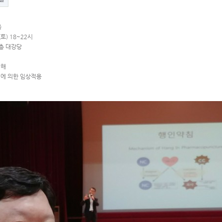
육
(토) 18~22시
2층 대강당
해
 의한 임상적용