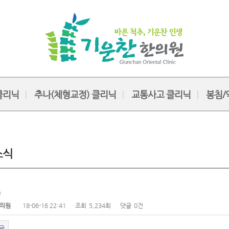
클리닉
추나(체형교정) 클리닉
교통사고 클리닉
봉침/
소식
육
의원
18-06-16 22:41
조회
5,234회
댓글
0건
글