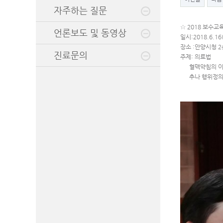
자주하는 질문
☆ 2018 보수교
언론보도 및 동영상
일시:2018.6.16
장소 :안양시청 
진료문의
주제: 의료법
혈맥약침의 이
추나 행위정의에