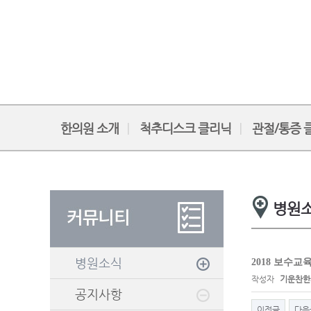
한의원 소개
척추디스크 클리닉
관절/통증 
병원
병원소식
2018 보수교
작성자
기운찬한
공지사항
이전글
다음