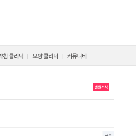
약침 클리닉
보양 클리닉
커뮤니티
병원소식
목록