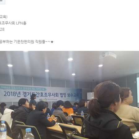
교육)
호조무사회 LPN홀
.28
 공부하는 기운찬한의원 직원들~~★