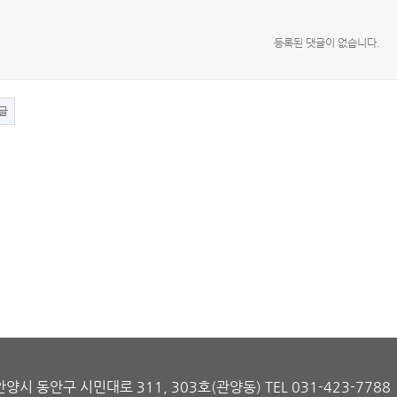
등록된 댓글이 없습니다.
글
양시 동안구 시민대로 311, 303호(관양동) TEL 031-423-7788