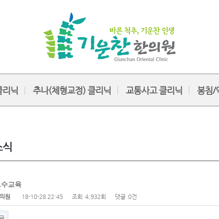
클리닉
추나(체형교정) 클리닉
교통사고 클리닉
봉침/
소식
보수교육
의원
18-10-28 22:45
조회
4,932회
댓글
0건
글