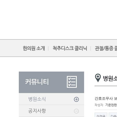
한의원 소개
척추디스크 클리닉
관절/통증 
병원
병원소식
간호조무사 
작성자
기운찬한
공지사항
이전글
다음