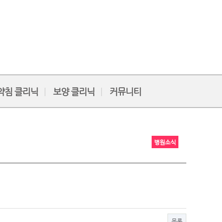
약침 클리닉
보양 클리닉
커뮤니티
병원소식
목록