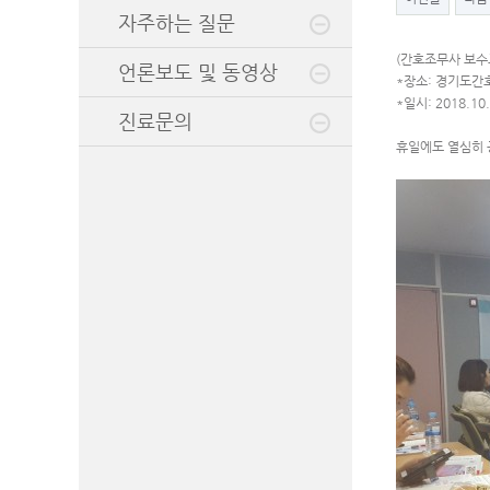
자주하는 질문
(간호조무사 보수
언론보도 및 동영상
*장소: 경기도간
*일시: 2018.10
진료문의
휴일에도 열심히